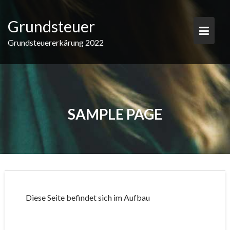
Skip
to
Grundsteuer
content
Grundsteuererkärung 2022
SAMPLE PAGE
Diese Seite befindet sich im Aufbau